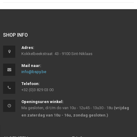
SHOP INFO
Adres:
Kokkelbeekstraat 43 - 9100 Sint-Niklaas
Mail naar:
info@bspy.be
Telefoon:
+32 (0)3 829 03 00
Openingsuren winkel:
Ma gesloten, di t/m do van 10u - 12u45 - 13u30 - 18u
(vrijdag
en zaterdag van 10u - 16u, zondag gesloten.)