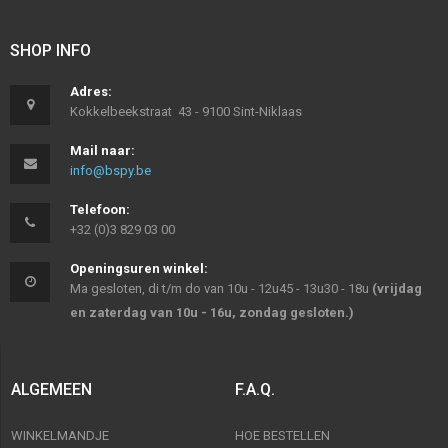
SHOP INFO
Adres:
Kokkelbeekstraat 43 - 9100 Sint-Niklaas
Mail naar:
info@bspy.be
Telefoon:
+32 (0)3 829 03 00
Openingsuren winkel:
Ma gesloten, di t/m do van 10u - 12u45 - 13u30 - 18u
(vrijdag
en zaterdag van 10u - 16u, zondag gesloten.)
ALGEMEEN
F.A.Q.
WINKELMANDJE
HOE BESTELLEN