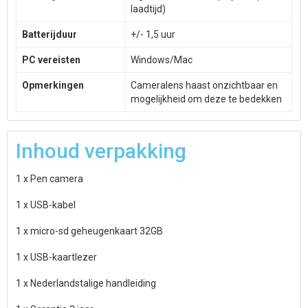
laadtijd)
Batterijduur
+/- 1,5 uur
PC vereisten
Windows/Mac
Opmerkingen
Cameralens haast onzichtbaar en
mogelijkheid om deze te bedekken
Inhoud verpakking
1 x Pen camera
1 x USB-kabel
1 x micro-sd geheugenkaart 32GB
1 x USB-kaartlezer
1 x Nederlandstalige handleiding