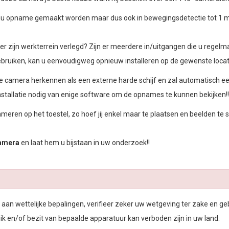
ntinu opname gemaakt worden maar dus ook in bewegingsdetectie tot 1 
er zijn werkterrein verlegd? Zijn er meerdere in/uitgangen die u regel
 gebruiken, kan u eenvoudigweg opnieuw installeren op de gewenste locati
 de camera herkennen als een externe harde schijf en zal automatisc
installatie nodig van enige software om de opnames te kunnen bekijken!!
eren op het toestel, zo hoef jij enkel maar te plaatsen en beelden te s
amera
en laat hem u bijstaan in uw onderzoek!!
aan wettelijke bepalingen, verifieer zeker uw wetgeving ter zake en geb
ik en/of bezit van bepaalde apparatuur kan verboden zijn in uw land.