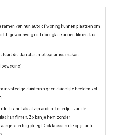
de ramen van hun auto of woning kunnen plaatsen om
cht) gewoonweg niet door glas kunnen filmen, laat
l stuurt die dan start met opnames maken.
d beweging).
n volledige duisternis geen duidelijke beelden zal
n.
eit is, net als al zijn andere broertjes van de
glas kan filmen. Zo kan je hem zonder
an je voertuig pleegt. Ook krassen die op je auto
ns.