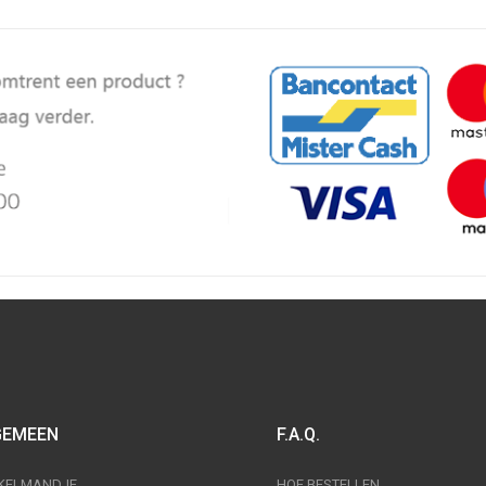
GEMEEN
F.A.Q.
KELMANDJE
HOE BESTELLEN