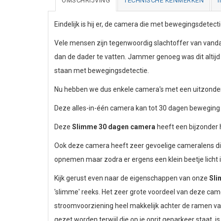
OMSCHRIJVING
TECHNISCHE KENMERKEN
Eindelijk is hij er, de camera die met bewegingsdetec
Vele mensen zijn tegenwoordig slachtoffer van vand
dan de dader te vatten. Jammer genoeg was dit alti
staan met bewegingsdetectie.
Nu hebben we dus enkele camera's met een uitzonder
Deze alles-in-één camera kan tot 30 dagen beweging r
Deze
Slimme 30 dagen camera
heeft een bijzonder h
Ook deze camera heeft zeer gevoelige cameralens die 
opnemen maar zodra er ergens een klein beetje licht
Kijk gerust even naar de eigenschappen van onze
Sli
'slimme' reeks. Het zeer grote voordeel van deze came
stroomvoorziening heel makkelijk achter de ramen van 
gezet worden terwijl die op je oprit geparkeer staat,