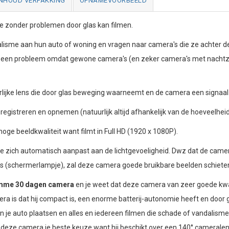
INHOUD VERPAKKING
OPNAMEVOORBEELD
tie zonder problemen door glas kan filmen.
alisme aan hun auto of woning en vragen naar camera's die ze achter 
jd een probleem omdat gewone camera's (en zeker camera's met nachtzi
lijke lens die door glas beweging waarneemt en de camera een signaa
egistreren en opnemen (natuurlijk altijd afhankelijk van de hoeveelhei
oge beeldkwaliteit want filmt in Full HD (1920 x 1080P).
zich automatisch aanpast aan de lichtgevoeligheid. Dwz dat de camera i
 is (schermerlampje), zal deze camera goede bruikbare beelden schiete
mme 30 dagen camera
en je weet dat deze camera van zeer goede kwalit
ra is dat hij compact is, een enorme batterij-autonomie heeft en door 
je auto plaatsen en alles en iedereen filmen die schade of vandalisme a
 is deze camera je beste keuze want hij beschikt over een 140° camerale