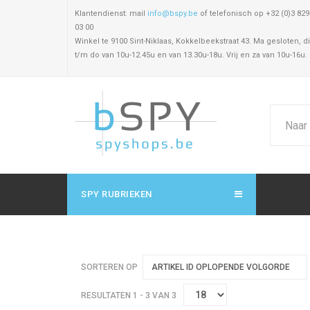
Klantendienst: mail
info@bspy.be
of telefonisch op +32 (0)3 829
03 00
Winkel te 9100 Sint-Niklaas, Kokkelbeekstraat 43. Ma gesloten, di
t/m do van 10u-12.45u en van 13.30u-18u. Vrij en za van 10u-16u.
SPY RUBRIEKEN
SORTEREN OP
ARTIKEL ID OPLOPENDE VOLGORDE
RESULTATEN 1 - 3 VAN 3