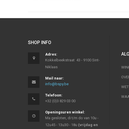
SHOP INFO
AL
Adres:
Kokkelbeekstraat 43 - 9100 Sint-
Niklaas
WIN
OVE
Mail naar:
info@bspy.be
WET
Telefoon:
WAA
+32 (0)3 829 03 00
Openingsuren winkel:
Ma gesloten, di t/m do van 10u -
12u45 - 13u30 - 18u
(vrijdag en