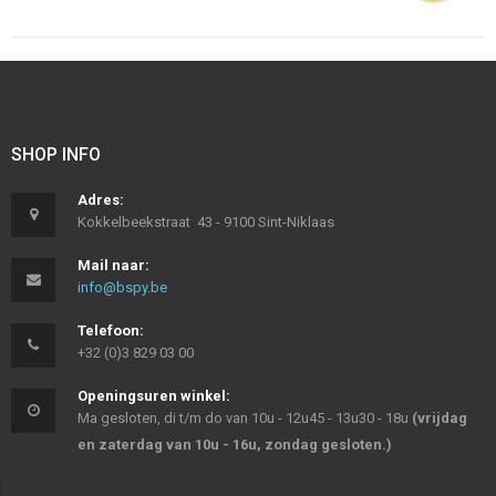
SHOP INFO
Adres:
Kokkelbeekstraat 43 - 9100 Sint-Niklaas
Mail naar:
info@bspy.be
Telefoon:
+32 (0)3 829 03 00
Openingsuren winkel:
Ma gesloten, di t/m do van 10u - 12u45 - 13u30 - 18u
(vrijdag
en zaterdag van 10u - 16u, zondag gesloten.)