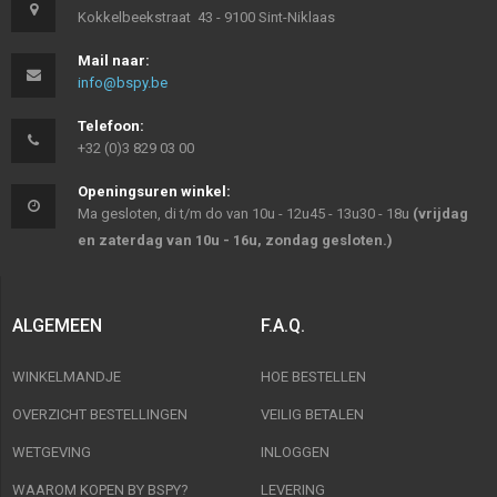
Kokkelbeekstraat 43 - 9100 Sint-Niklaas
Mail naar:
info@bspy.be
Telefoon:
+32 (0)3 829 03 00
Openingsuren winkel:
Ma gesloten, di t/m do van 10u - 12u45 - 13u30 - 18u
(vrijdag
en zaterdag van 10u - 16u, zondag gesloten.)
ALGEMEEN
F.A.Q.
WINKELMANDJE
HOE BESTELLEN
OVERZICHT BESTELLINGEN
VEILIG BETALEN
WETGEVING
INLOGGEN
WAAROM KOPEN BY BSPY?
LEVERING